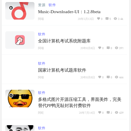
资源
软件
Music-Downloader-UI：1.2.8beta
0
5
3.4k
阿喵
20年5月13日
软件
全国计算机考试系统附题库
0
0
391
阿喵
20年8月8日
软件
国家计算机考试题库软件
0
0
466
阿喵
20年8月8日
软件
多格式图片开源压缩工具，界面美炸，完美
替代PP鸭无耻封装付费软件
0
2
439
阿旺
20年7月14日
软件