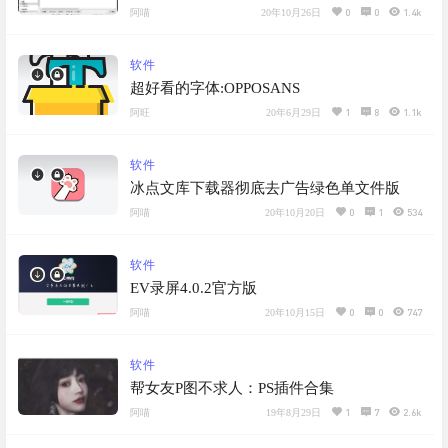
0
0
1.4k
阿喵
20年10月26日
软件
超好看的字体:OPPOSANS
1
8
1.1k
阿旺
20年6月29日
软件
冰点文库下载器彻底去广告绿色单文件版
0
1
534
阿喵
20年10月20日
软件
EV录屏4.0.2官方版
0
0
747
阿喵
20年10月15日
软件
帮女友P图不求人：PS插件合集
1
7
2.6k
阿喵
19年8月29日