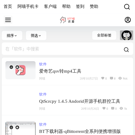
首页
阿喵手机卡
客户端
帮助
签到
赞助
全部标签
软件
排序
筛选
软件
爱奇艺qsv转mp4工具
0
8
964
阿喵
20年10月27日
软件
QtScrcpy 1.4.5 Andorid开源手机群控工具
0
0
1k
阿喵
20年10月26日
软件
BT下载利器-qBittorrent全系列便携增强版