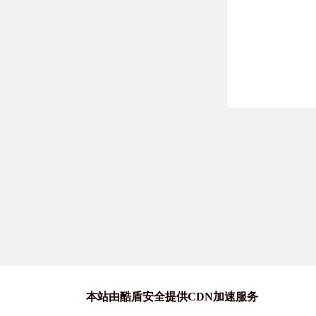
网盘喵
安卓最新单机
壁纸喵
今日份壁纸，
投稿喵
GenColorin
本站由酷盾安全提供CDN加速服务
网盘喵