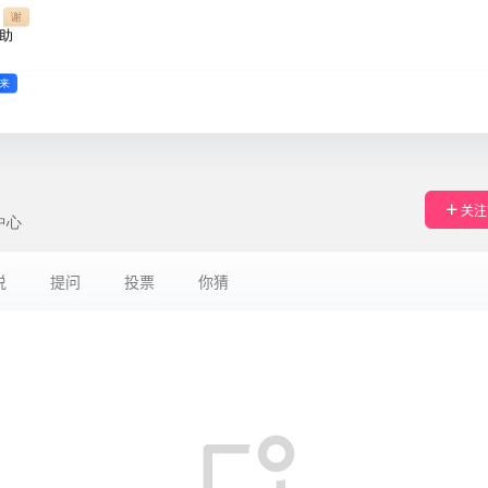
谢
助
来
关注
中心
说
提问
投票
你猜