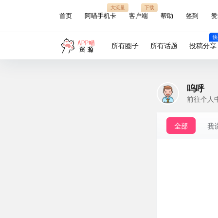
大流量
下载
首页
阿喵手机卡
客户端
帮助
签到
赞
快
所有圈子
所有话题
投稿分享
呜呼
前往个人
全部
我