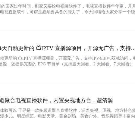
度的回家过年时间，到家又要给电视装软件了，电视直播软件年年更，月
电视直播软件，可谓是必须要具备的能力了，今天阿喵给大家分享一个稳
uto 软件直接解析的是电视直播网页端的资源，可以说只要中央台网页没问
播软件就可以一直用。 央视台，地方台，都ok，阿喵我给家里新买的雷
很小，只有…...
一个每天自动更新的 📺IPTV 直播源项目，开源无广告，支持
天自动更新的 📺IPTV 直播源项目，开源无广告，支持IPV4/IPV6双栈访问，
直播源，还提供完整的 EPG 节目单（支持当天回看、2 天回看、7 天回看）
 IPTV 软件、电脑播放端观看直播的用户来说，这套源足够干净、够稳定
址...
多频道聚合电视直播软件，内置央视地方台，超清源
体验可以 千寻是一款多频道聚合直播软件，涵盖央视、卫视、地方特色
漫少儿、明星综艺、电影天堂、黄金剧场、美食户外、音乐舞蹈等丰富内
线路播放保证流畅体验，是追剧和看直播的好帮手。 ▍系统：Android
v1.1.2▍特点：多频道聚合、体育/动漫/综艺全覆盖、操作便捷、流畅