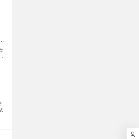
乐
节目
给
还配
街
战，
电视
游戏