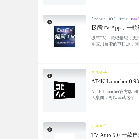
确定键可切换视频详情显
整播放进度5、返回…...
Android
iOS
linux
mac
极简TV App，
极简TV,一款轻量级，支
本应用自带的节目源，来源
日7点和19点自动从IPT
增加对.txt文件的解析支持 支
电视盒子
AT4K Launcher
AT4K Launcher
贝桌面，可以试试这个，
该软件界面简洁无广告，
验，适合各年龄段用户使
视桌面变得简洁高效。….
电视盒子
TV Auto 5.