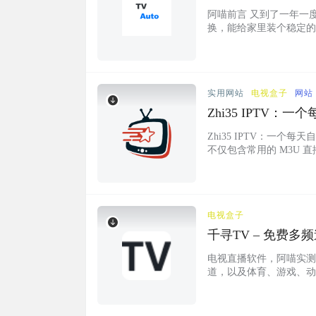
放
阿喵前言 又到了一年一
换，能给家里装个稳定的
的电视直播软件-TV A
解析方法没问题，这个直
视上装了，体验很好，软件
实用网站
电视盒子
网站
Zhi35 IPTV：
IPV4/IPV6双栈访问
Zhi35 IPTV：一个每
不仅包含常用的 M3U 
于习惯在电视盒子、手机
更新勤快 项目截图 项目地
电视盒子
千寻TV – 免费
电视直播软件，阿喵实测
道，以及体育、游戏、动
容。支持一键切换频道，多
型：直播聚合软件▍版本：
软件截图 软件下载...