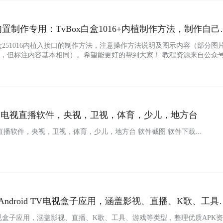
py内置制作专用：TvBox白盒1016+内植制作方法，制作自己
盒251016内植入接口的制作方法，注意操作方法说明及图示内容（部分图
，但标注内容基本相同）。希望能更好的帮到大家！ 教程资源来自公众
载，作者公众号资源用的诚通网盘，下载实在缓慢，阿喵我转存到其他网
两步: 1.影用壳子：TVBox白盒 251016版 2.植入操作：使用MT管理器
53 – 电视直播软件，央视，卫视，体育，少儿，地方台
- 电视直播软件，央视，卫视，体育，少儿，地方台 软件截图 软件下载...
 Android TV电视盒子应用，涵盖影视、直播、K歌、工具
 TV电视盒子应用，涵盖影视、直播、K歌、工具、游戏等类型，整理优质APK资