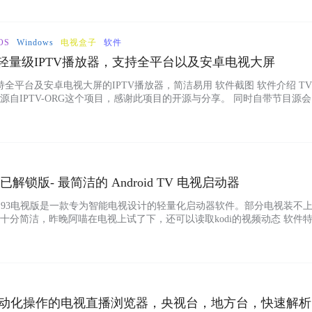
示状态3、长按菜单键可调出弹幕开关、分辨率切换等设置选项4、左右
OS
Windows
电视盒子
软件
一款轻量级IPTV播放器，支持全平台以及安卓电视大屏
持全平台及安卓电视大屏的IPTV播放器，简洁易用 软件截图 软件介绍 T
自IPTV-ORG这个项目，感谢此项目的开源与分享。 同时自带节目源
V-ORG中同步。 功能 全平台支持的IPTV播放器 增加对.m3u文件的解析
持Android TV(v2.0.0新增，支持And…...
 0.93已解锁版- 最简洁的 Android TV 电视启动器
官方版 v0.93电视版是一款专为智能电视设计的轻量化启动器软件。部分电视装不
十分简洁，昨晚阿喵在电视上试了下，还可以读取kodi的视频动态 软件
占用系统资源少，启动速度快，运行稳定。支持快捷应用定位和优化导航
用。完美替代原生电视主屏幕，解决传统桌面臃肿、操作繁琐等问题，让
..
0 一款自动化操作的电视直播浏览器，央视台，地方台，快速解