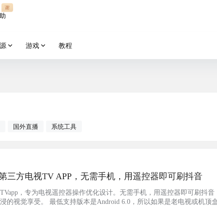
谢
助
源
游戏
教程
国外直播
系统工具
：抖音第三方电视TV APP，无需手机，用遥控器即可刷抖音
视TVapp，专为电视遥控器操作优化设计。无需手机，用遥控器即可刷抖音
的视觉享受。 最低支持版本是Android 6.0，所以如果是老电视或机顶
 截图 功能简介：1、支持遥控器上下键浏览视频，或自动播放下一个视频2