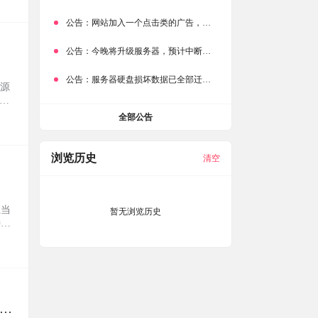
键调
公告：
网站加入一个点击类的广告，大家点击下载按钮需要注意
公告：
今晚将升级服务器，预计中断时常为1分钟
公告：
服务器硬盘损坏数据已全部迁移备份，网站恢复完成！
V源
会每
支持
全部公告
浏览历史
清空
上当
暂无浏览历史
特点
体
电
析播