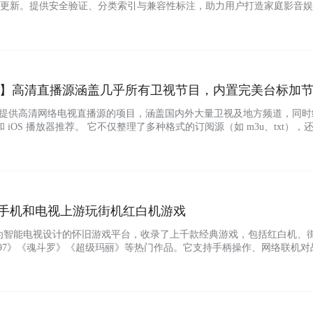
更新。提供安全验证、分类索引与兼容性标注，助力用户打造家庭影音娱
视仓等影音壳接口配置源。 项目截图 项目链接...
藏版】高清直播源涵盖几乎所有卫视节目，内置完美台标加
，一个提供高清网络电视直播源的项目，涵盖国内外大量卫视及地方频道，同时
 iOS 播放器推荐。 它不仅整理了多种格式的订阅源（如 m3u、txt），
），方便用户在播放器中获得更完整的观看体验。 项目截图 项目链接...
在手机和电视上游玩街机红白机游戏
为智能电视设计的怀旧游戏平台，收录了上千款经典游戏，包括红白机、
皇97》《魂斗罗》《超级玛丽》等热门作品。它支持手柄操作、网络联机对
筛选游戏 无需登录即可免费畅玩。适合家庭娱乐，可多人同屏游戏，让
里的红米电视上实机测试了下，可以链接我的xbox游戏手柄进行游玩，
件截图 软…...