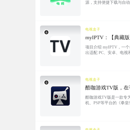
源，支持便捷下载与自动
中心！ ✅ TVBox/影
电视盒子
myIPTV：【典
预告
项目介绍 myIPTV
出适配 PC、安卓、电视和
套台标和节目预告（EPG
电视盒子
酷咖游戏TV版，
酷咖游戏TV版是一款专
机、PSP等平台的《拳
并能按平台、类型或名称
变身游戏厅。阿喵我在家
全都已解锁，免费游玩！ 软
电视盒子