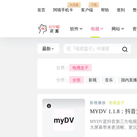
大流量
下载
首页
阿喵手机卡
客户端
帮助
签到
赞
软件
电视
网站
资
最新
分类：
电视盒子
分类：
全部
影视
音乐
国内直播
影视播放
电视盒子
MYDV 1.1.8
MYDV是抖音第三方电
大屏幕带来更清晰、更沉浸
就不要下载了 软件介绍