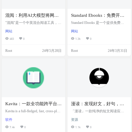
混阅：利用AI大模型将网页
Standard Ebooks：免费开源
文章转换为中英混合，中夹
无版权原版电子书在线阅读
"混阅"是一个中英混合阅读工具，它
Standard Ebooks 是一个提供免费下
英生成器
利用大型语言模型（LLM）将网页
与下载
载和阅读电子书的网站，这些电子
网站
网站
文章转换为中英混合格式，帮助用
书都是精心制作的，旨在为真正的
户扩充词汇量并提高语言学习效
书籍爱好者提供高质量的阅读体
483
0
1.3k
0
率。输入中文或英文文章，网站会
验。所分享的书籍都是开源的，不
将其转换成中英混合格式。 提供混
受美国版权限制，并且免费。 从古
Root
24年5月28日
Root
24年3月31日
合阅读、原文阅读和对照阅读三种
腾堡计划等来源获取电子书，使用
模式，以适应不同用户的阅读习惯
精心设计的专业级风格手册对其进
和学习需求。不仅可以转换文章，
行格式化和排版，对其进行全面校
还可以朗读转换后的结果，增加学
对和更正，然后构建它们以创建一
习的互动性和趣味性。 网站截图 网
个利用最新技术的新版本。 网站截
站地址 https://mixread.…
图 网站地址 https://standardeb…
Kavita：一款全功能跨平台免
漫读：发现好文，好句，好
费开源的阅读服务器
音乐
Kavita is a full-fledged, fast, cross-platf
「漫读」一款纯净的短文阅读应
orm, & open-source manga, comic, and
用，漫不经心发现好文、好句、好
软件
资源
book server 软件介绍: 一个快速、功
音乐 当我们不刷短视频、不追剧、
能丰富的跨平台阅读服务器。支持
不打游戏、不看动漫时候还可以干
7.4k
0
1.1k
0
阅读漫画、连环画、书籍、PDF、原
嘛... 试一下闲暇的时候看几篇短文~