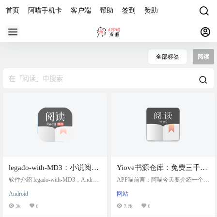
首页
阿喵手机卡
客户端
帮助
签到
赞助
全部标签
阅读
legado-with-MD3：小说阅
Yiove书源仓库：免费三千书
读，Android 开源阅读的
源的集成平台，提供丰富的
软件介绍 legado-with-MD3，Android
APP喵前言：阿喵今天要介绍一个对
Material Design 3 设计版
开源阅读的 Material Design 3 设计
书源供用户选择，方便广大
书虫们超级友好的资源库——Yiove
Android
网站
版，通过现代化 UI、增强体验与功
书源仓库。这是一个完全免费的平
书友寻找和阅读书籍，并公
能扩展为用户提供更美观、更灵活
台，提供多达三千个书源，让找书
3k
0
7.9k
0
开抵制付费书源的倒卖行为
的阅读环境，依然支持自定义书
变得超简单。而且，这个网站最近