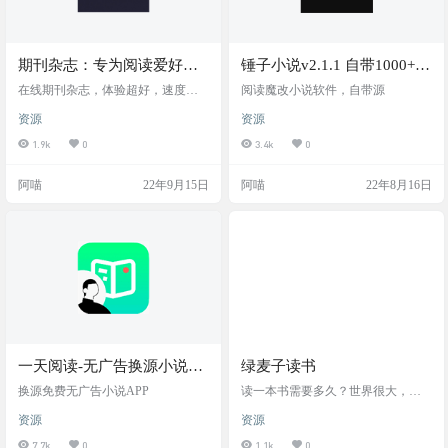
期刊杂志：专为阅读爱好者
锤子小说v2.1.1 自带1000+书
打造的掌上阅读工具，附网
源(含飞卢)无广
在线期刊杂志，体验超好，速度极
阅读魔改小说软件，自带源
页版
快
资源
资源
1.9k
0
3.4k
0
阿喵
22年9月15日
阿喵
22年8月16日
一天阅读-无广告换源小说阅
绿麦子读书
读器
换源免费无广告小说APP
读一本书需要多久？世界很大，而
你刚好有空读一本书。阿喵今天给
资源
资源
大家分享一个读书的网站，界面清
爽，基本没有太多广告。 网站介绍
7.7k
0
1.1k
0