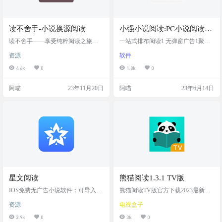
读不舍手-小说换源阅读
小强小说阅读:PC小说阅读工
具
读不舍手——享受纯粹阅读之旅的
一站式排布阅读1 无弹窗广告1聚合
必备应用 读不舍手是一款专为热爱
多家主流小说平台 不在使用网页搜
资源
软件
阅读的用户量身定制的移动应用程
索小说，摸鱼， 划水必备 小强小说
序，为您提供无干扰、沉浸式的阅
阅读，一站式搜索、阅读，彻底干
4.6k
0
1.8k
0
读体验。 软件截图 软件特色 纯粹阅
掉弹窗广告， 从此看书无弹窗，阅
读：我们深知您热爱阅读，因此读
读更清静！ 软件截图 软件特色 极速
阿喵
23年11月20日
阿喵
23年6月14日
不舍手去除了所有繁杂的功能，只
链接引擎 集成多家主流小说站，实
为您提供专注的阅读空间，让您远
现极速小说搜索 全面告别弹窗 过滤
离喧嚣，沉浸在书海中。 丰富书籍
各种弹出广告，彻底封杀弹窗 轻量
资源：不仅内置了TXT格式书籍的阅
化程序架构 小巧身材实现强大的阅
读器，而且我们将不断丰富书籍资
读功能，快速轻便 智能预加载技术
源，满足您不同类型书籍的阅读需
智能分析未读内容，提前帮您加载
求。 便捷的网络书籍获取：…
多道安…
星文阅读
熊猫阅读1.3.1 TV版
IOS免费无广告小说软件：可导入安
熊猫阅读TV版官方下载2023最新版
卓阅读书源 目前无广告，界面比较
是一款TV电视端的小说阅读软件，
资源
电视盒子
简洁。 特色亮点：兼容安卓阅读源
内含优质的听书功能，能够为用户
（网络书源需要json） 不知道用什么
们提供优质的小说阅读体验，大屏
3.9k
0
3k
0