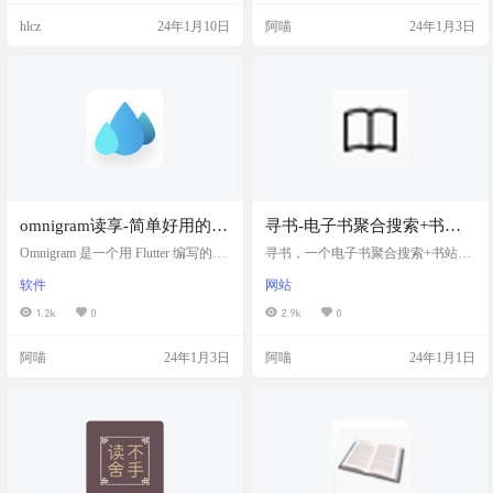
始图像等，可以设置您自己的服务
没有长篇大论，随心所欲。 可以读
hlcz
24年1月10日
阿喵
24年1月3日
器并与您的朋友和家人分享您的阅
到很多优美段落文章，治愈，感悟
读收藏。 软件截图： 功能介绍： 提
人生真谛。碎片化阅读！ 软件截图
供漫画/网络漫画/漫画（…
软件下载 https://magicalstory.lanzout.c
om/iJKXT169g6nc
omnigram读享-简单好用的个
寻书-电子书聚合搜索+书站
人阅读听书客户端(待更新)
导航
Omnigram 是一个用 Flutter 编写的多
寻书，一个电子书聚合搜索+书站导
平台（iOS、Android、Web、Windo
航，聚合众多知名电子书站点，例
软件
网站
ws、Linux、Mac）文件阅读和有声
如安娜、Zlibrary、Libgren、鸠摩
读物客户端。它支持多种格式，包
等，输入书名搜索，即可在站内切
1.2k
0
2.9k
0
括 EPUB 和 PDF。它通过 TTS 模型
换多引擎搜索，读书学习必备站。
提供有声读物功能，并支持其他 AI
还有漫画站点导航，听书站点导航
阿喵
24年1月3日
阿喵
24年1月1日
模型进行辅助阅读。此外，它还具
网站截图 热门书站 莫若书单 更新，
有本地书籍管理功能，允许用户轻
良心无广告 冀缘巧豫 响应慢，但是
松管理NAS上的书籍存储 需要注
书多，非网盘可以... z站镜像 z站账
意：目前软件还在开发阶段，还找
号，可选的账号和线路很多 宝阳读
不到下载途径，等更新 软件…
书 新站 书葵 镜像下载，书多且下载
速度快 芒果搜书 界面…