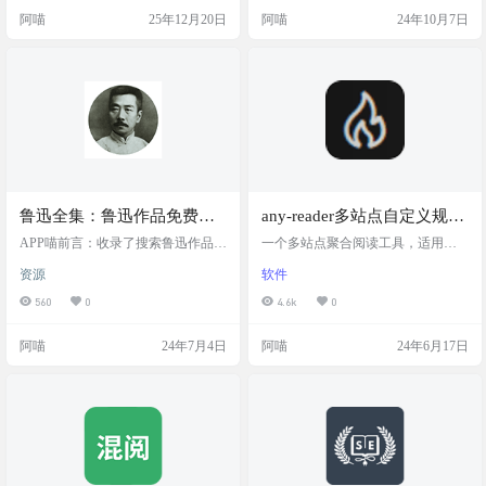
源、书架、搜索书源、替换净化、
还站出来打击那些倒卖书源的不良
阿喵
25年12月20日
阿喵
24年10月7日
本地 TXT 与 EPUB 阅读、自定义阅
行为，提醒大家不要上当。Yiove书
读界面等功能，免费无广告。 截图
源仓库的目标就是让阅读变得更方
主要功能 1. 自定义书源，自己设置
便，把所有分散的书源整合在一
规则，抓取网页数据，规则简单易
起，让书友们可以轻松找到想看的
懂，软件内有规则说明。2.…
书。 网站简介 Yiove书源仓库是一个
免费的书籍资源集成网站，提供丰
富的书源供用户选…
鲁迅全集：鲁迅作品免费阅
any-reader多站点自定义规则
读软件，收录了鲁迅先生所
聚合阅读工具, 支持小说、漫
APP喵前言：收录了搜索鲁迅作品的
一个多站点聚合阅读工具，适用于
有的作品
书籍阅读APP，界面清爽、阅读便
画、视频
小说、漫画和视频，提供 JS 解析
资源
软件
捷，让你随时随地免费阅读鲁迅文
库、VSCode 插件、桌面端、网页
学作品！ 软件简介 鲁迅全集手机版
端、Docker 等，支持自定义规则，
560
0
4.6k
0
是专为用户打造的一款鲁迅作品免
同时兼容 ESO 书源规则，也支持本
费阅读软件，软件中收录了鲁迅先
地 TXT 和 EPUB 格式阅读。 软件介
阿喵
24年7月4日
阿喵
24年6月17日
生所有的作品，软件中用户可以自
绍 截图 功能 本地小说阅读 txt格式
定义设置阅读模式，设定个性化的
epub格式 小说章节识别 在线小说
阅读背景，支持调节字体大小、全
阅读 自定义书源规则 自定义热键
屏翻译，内容实时更新，随时可以
漫画 视频 视频下载 (🚧开发中) 聚
在线阅读，带给用户优质的体验！
合搜索 发…
截图 特色 超简洁好用的一款阅读器
应用，基本上是没有广告的…