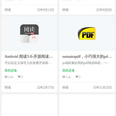
绿麦子网主要是阅读相关的有古
诗，诗歌，读书，句子，阿喵今天
阿喵
22年8月12日
阿喵
22年8月8日
主要说读书部分： 清爽简明的读书
网站，包含好多种类，古籍，传
记，名著，小说，经典，理财，心
理，育儿，戏剧等。无需下载APP，
网页端也有APP的体验 很多名著，
古籍都有上传，而小说部分是经典
小说，而不是网络小说。 像下面…
Android 阅读3.0-开源阅读，
sumatrapdf，小巧强大的pdf
legado，安卓上体验最好的
阅读器，极度流畅
可以自定义源导入的免费开源阅读
pc端轻量好用的pdf阅读神器，一款
epub阅读器
神器
小巧强大的pdf阅读器，体验超级好
装机必备
装机必备
3.9k
0
2.4k
0
阿喵
22年2月17日
阿喵
21年11月25日