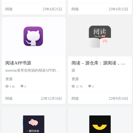
工具App看TXT文本，请选择星文阅
幕电视端阅读，还有精品有声书，
读器，多种翻页模式，夜间模式，
页面高清，大屏享受，还可以设置
阿喵
23年4月21日
阿喵
23年4月12日
护眼模式，多种细节体验重呵护！
自定义翻页，解放双手，看书更快
还用听书功能，让您边看边听 一款
乐，为小说爱好者们提供优质的阅
好用的TXT文本浏览工具，多功能阅
读服务，感兴趣的就来下载体验下
读器 软件截图 注意事项 如果没有书
吧。 软件截图 软件介绍 一个很酷的
源选项 关闭魔法就可以加载出来 此
阅读应用程序，带来了在大电视屏
类软件估计活不久，请速下载不要
幕上阅读的新体验。这里有大量的
删…
文章、期刊文章、幽默笑话、…
阅读APP书源
阅读 – 源仓库：源阅读，订
阅源
aoaostar老哥也有搞的阅读APP的书
源
源 📚 一些「阅读」小说书源、订阅
资源
资源
源 「阅读」APP不同于其他小说阅
读软件，其原理为：解析小说网站
9.8k
0
22.7k
0
的搜索页、详情页、目录页、正文
页，提取相关信息来显示给你看，
阿喵
22年12月16日
阿喵
22年9月16日
因此安装后还需要自行寻找并导入
书源才能使用，该项目就是为了把
我收集的书源分享出来~ 目录 全量
书源[all] 书源[book] 订阅源[subscrib
e] 主题[theme] 阅读排版[readCo…