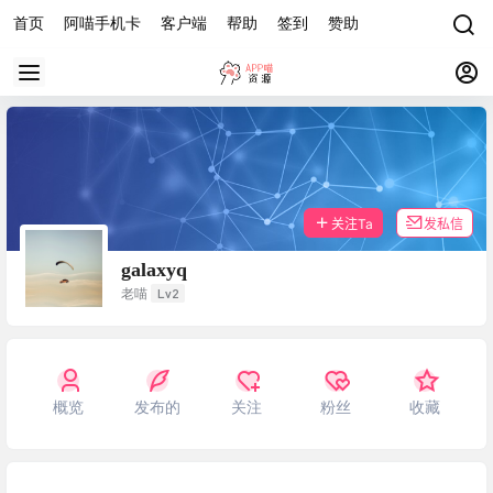
首页
阿喵手机卡
客户端
帮助
签到
赞助
关注Ta
发私信
galaxyq
Lv2
老喵
概览
发布的
关注
粉丝
收藏