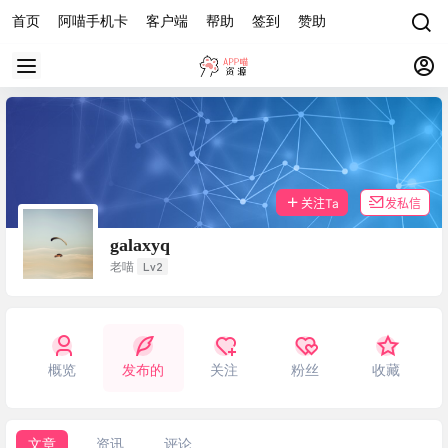
首页
阿喵手机卡
客户端
帮助
签到
赞助
关注Ta
发私信
galaxyq
Lv2
老喵
概览
发布的
关注
粉丝
收藏
文章
资讯
评论