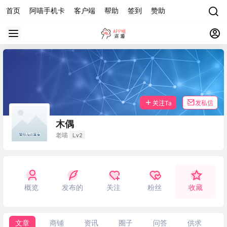
首页
阿喵手机卡
客户端
帮助
签到
赞助
关注Ta
发私信
木偶
Lv2
老喵
概览
发布的
关注
粉丝
收藏
文章
商铺
资讯
圈子
问答
供求