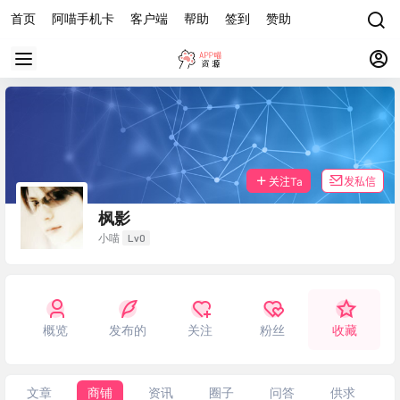
首页
阿喵手机卡
客户端
帮助
签到
赞助
关注Ta
发私信
枫影
Lv0
小喵
概览
发布的
关注
粉丝
收藏
文章
商铺
资讯
圈子
问答
供求