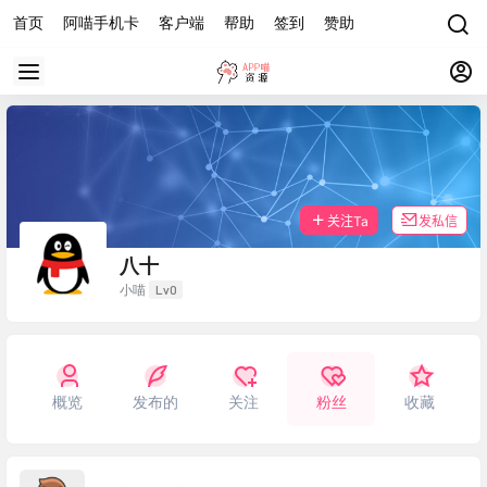
首页
阿喵手机卡
客户端
帮助
签到
赞助
关注Ta
发私信
八十
Lv0
小喵
概览
发布的
关注
粉丝
收藏