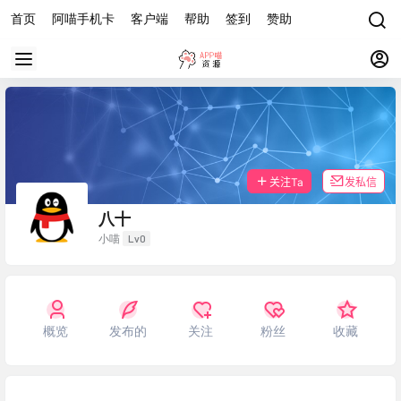
首页
阿喵手机卡
客户端
帮助
签到
赞助
关注Ta
发私信
八十
Lv0
小喵
概览
发布的
关注
粉丝
收藏