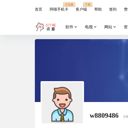
大流量
下载
首页
阿喵手机卡
客户端
帮助
签到
赞
软件
电视
网站
资
w8809486
小