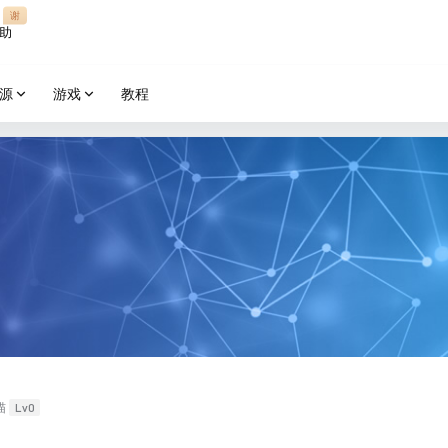
谢
助
源
游戏
教程
Lv0
喵