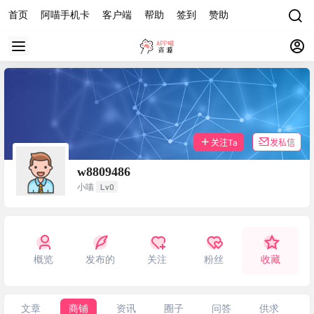
首页
阿喵手机卡
客户端
帮助
签到
赞助
关注Ta
发私信
w8809486
Lv0
小喵
概览
发布的
关注
粉丝
收藏
文章
商铺
资讯
圈子
问答
供求