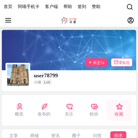
首页
阿喵手机卡
客户端
帮助
签到
赞助
关注Ta
发私信
user78799
Lv0
小喵
概览
发布的
关注
粉丝
收藏
文章
商铺
资讯
圈子
问答
供求