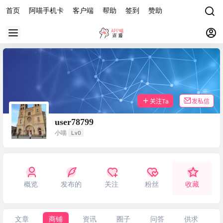
首页
阿喵手机卡
客户端
帮助
签到
赞助
关注Ta
发私信
user78799
Lv0
小喵
概览
发布的
关注
粉丝
收藏
文章
商铺
资讯
圈子
问答
供求