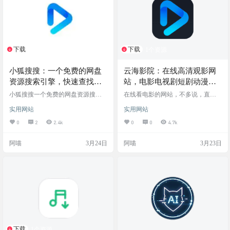
款基于浏览器的学习外挂——LangK
值套路。只要打开浏览器，全网的
ey（AI…
热门影视内容都能高清流…
下载
下载
1个资源
1个资源
小狐搜搜：一个免费的网盘
云海影院：在线高清观影网
资源搜索引擎，快速查找影
站，电影电视剧短剧动漫综
视、剧集、综艺等网盘资源
艺全都有，更有周番剧表和
小狐搜搜一个免费的网盘资源搜索
在线看电影的网站，不多说，直接
引擎，面向需要查找影视、剧集、
排行榜
上图上链接 网站截图 网站链接
实用网站
实用网站
综艺等网盘资源的用户，解决用户
难以找到优质网盘资源的痛点，提
0
2
2.4k
0
0
4.7k
供百万级网盘资源的搜索服务，核
心价值是免费、快速地为用户提供
阿喵
3月24日
阿喵
3月23日
便捷的网盘资源检索渠道。 网站截
图 网站地址
下载
1个资源