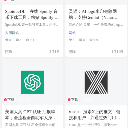
SpotubeDL – 在线 Spotify 音
灵猫：AI logo水印去除网
乐下载工具，粘贴 Spotify 歌
站，支持Gemini（Nano
曲链接，然后网站会自动在
Banana）、豆包、可灵、即
SpotubeDL 是一款独立工具，用于在
网站介绍 灵猫，一个免费的AI logo
YouTube Music 上找到最匹
YouTube Music 上查找与 Spotify 曲
梦等平台
水印去除网站，目前支持去除图片
实用网站
网站
目匹配的内容。用户有责任确保自
中”AI生成“三个字的水印。支持的平
配的版本并提供下载
己拥有下载该内容的权限。 Spotube
台包括：Gemini（Nano Banana）、
0
0
811
0
0
3.6k
DL 完全免费且无广告。下载音乐无
豆包、可灵、即梦。AI智能识别水
需注册。付费完全自愿，用于支持
印位置，也支持手动处理，另外对
阿喵
3月1日
阿喵
1月11日
我们并解锁高级功能，例如去除水
于白色背景高对比度和水印颜色区
印。支持 MP3 (320kbps)、OGG 和
别不大的需要手动处理。 完全本地
Opus 格式。您可以在设置菜单中更
模型进行处理，无上传服务器的步
改您偏好的格式。 截图演示 如何使
骤，无隐私安全隐患。支持JPG、P
用 如何从Spo…
NG、JPEG、WEBP等格式的图片，
目前没有图片大小限制…
下载
下载
1个资源
1个资源
美国大兵 GPT 认证 油猴脚
x-sou：搜索X上的推文，链
本，全流程全自动军人身份
接和用户，并通过热门用户
验证助手：白嫖一年 GPT
列表展示受欢迎账号的信息
美国大兵 GPT 认证 全流程全自动军
x-sou 是一个专注于X（原Twitter）