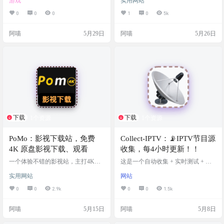
游戏
实用网站
过于臃肿。一打开网页，满屏都是
花里胡哨的弹窗广告，动漫、综
0
0
0
1
0
5k
艺、纪录片、小视频什么都想往里
塞，对于只想安安静静追个剧、看
阿喵
5月29日
阿喵
5月26日
部电影的人来说，体验真的很糟
糕。 如果你跟阿喵一样，也是个追
求高质感、纯粹观影体验的屏幕一
族，那今天推荐的这个影视站绝对
能一秒击中你的审美。它就是 PPni
x，一个把“极简主义”和“纯粹观影”
发挥到极致的宝藏影视中转站。…
下载
下载
1个资源
1个资源
PoMo：影视下载站，免费
Collect-IPTV：📡IPTV节目源
4K 原盘影视下载、观看
收集，每4小时更新！！
一个体验不错的影视站，主打4K原
这是一个自动收集 + 实时测试 + 优
盘免费下载 ✅ 4K原盘✅ 蓝光资源
选的 IPTV 直播源项目，每 4 小时
实用网站
网站
✅ 在线浏览✅ 免费下载✅ 高清画质
自动更新一次，通过 GitHub Actions
✅ 影视合集 网站截图 网站链接
对源地址进行可用性、延迟测试，
0
0
2.9k
0
0
1.5k
并优选低延迟链接生成最佳播放列
表。 覆盖央视、卫视、地方台、境
阿喵
5月15日
阿喵
5月8日
外频道等主流直播源。 项目截图 项
目地址