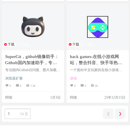
0M的视频先转存到R2，保证下载稳
定 网站截图 网站链接
下载
下载
1个资源
1个资源
SuperGit，github镜像助手：
hack games-在线小游戏网
Github国内加速助手，专为
站，整合抖音、快手等热门
国内开发者打造的GitHub加
游戏，支持手机/PC在线游玩
专治国内Github访问慢、图片加载失
一个面向中文玩家的在线小游戏平
速解决方案，让代码无国
败、文件下载缓慢等问题！SuperGit
台，整合抖音、快手等热门游戏，
浏览器扩展
游戏
能自动将您的所有GitHub及资源请
支持手机/PC免安装即玩，适合碎片
界，开发更高效
求重定向至高速镜像站，并在您右
娱乐或好友联机 包含互动，互动剧
0
0
1.3k
0
0
2k
击下载文件时提供多个高速镜像节
情，仙侠，休闲，休闲益智，体
点一键加速。 SuperGit是一款专为国
育，修仙，像素，养成，冒险，创
阿喵
1月3日
阿喵
25年12月15日
内开发者设计的浏览器扩展，解决G
意，创造，动作等77中类型 网站截
ithub访问缓慢的问题，让您畅享高
图 网站链接
效的使用体验 支持主流浏览器，通
过加载已解压的扩展程序安装，简
❮
❯
/
54 页
单快捷 插件截图 功能特色 智能加
速：自动检测并重定向…