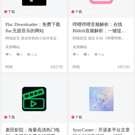
下载
下载
1个资源
1个资源
Flac Downloader：免费下载
哔哩哔哩音频解析：在线
flac无损音乐的网站
Bilibili音频解析，一键提取 B
站高清音频
阿喵前言 喜欢听歌的小伙伴肯定深
阿喵前言 现在 B 站（哔哩哔哩）上
有体会，现在各大音乐平台的“规矩”
面不仅有好看的视频，还藏着大量
实用网站
实用网站
越来越多了。不仅听原唱要开通各
优质的音频资源，比如大神的翻唱
种 VIP，而且就算下载下来，很多音
音乐、助眠的 ASMR、精彩的相声
0
0
2.3k
0
0
7.3k
频也是带有 DRM 加密的专属格式，
评书，或者是适合通勤路上听的公
只能在对应的 App 里播放。 对于追
开课和播客。但 B 站官方并没有直
阿喵
4月27日
阿喵
4月22日
求极致音质、习惯用本地专业播放
接提供纯音频的下载选项，每次想
器或者车载音响听歌的“发烧友”来
把声音存下来放到播放器里听，或
说，寻找干净纯粹的 FLAC 无损音
者提取出来做视频剪辑素材，都非
源成了一大痛点。如果你不想满大
常麻烦。 如果你不想为了提取一段
街找资源群或者充值各种昂贵的会
音频去专门下载复杂的格式转换软
员，今天阿喵给你安利一个非常直
件，今天阿喵给大家推荐一个好用
接的在…
的在线小工具——哔哩哔哩…
下载
下载
1个资源
1个资源
麦田影院：海量高清热门电
SyncCaster：开源多平台文章