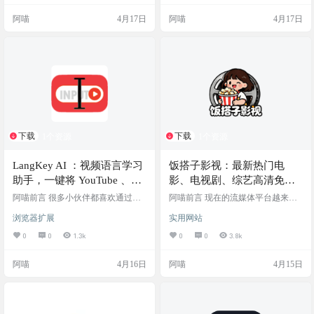
量较大的网盘搜索引擎，能够较为
情况；而去找一些第三方的在线看
阿喵
4月17日
阿喵
4月17日
直观地帮用户找到公开分享的资
番网站吧，往往又充斥着满屏的弹
源。 网站介绍 海搜是一款在线网盘
窗广告、澳门发牌的跑马灯，不仅
资源搜索工具。平台目前已经索引
极其影响观感，还容易误触中毒。
了超过 2.2 亿个文件，数据总量约为
如果你受够了这些糟糕的追番体
5.4 万 TB。用户只需在搜索框中输
验，今天阿喵要给大家分享一个藏
入关键词，系统便会从其庞大的
在二次元圈子里的宝藏追番小站
数…
——Peko.love。它主打一个…
下载
下载
1个资源
1个资源
LangKey AI ：视频语言学习
饭搭子影视：最新热门电
助手，一键将 YouTube 、B
影、电视剧、综艺高清免费
站变成你的专属“外语私教”
在线观看，无需注册
阿喵前言 很多小伙伴都喜欢通过看
阿喵前言 现在的流媒体平台越来越
YouTube 或者 B 站的海外优质视频
多，想追个热门剧或者看部刚下线
浏览器扩展
实用网站
来学习外语，毕竟语境真实、内容
的大片，往往需要在好几个视频 App
有趣。但现实往往是：遇到生词切
之间来回横跳，还得分别开通价格
0
0
1.3k
0
0
3.8k
出去查字典，不仅打断沉浸感，而
不菲的 VIP 会员。对于咱们这些只
且看完就忘；连读和俚语听不懂，
是偶尔想看个剧放松一下的用户来
阿喵
4月16日
阿喵
4月15日
只能反复拖拽进度条；最后往往变
说，这笔开销和折腾实在有些不划
成了“被动看字幕”，看了几百个小时
算。 今天阿喵给大家分享一个宝藏
视频，听力和词汇量却没多大长
级别的在线观影聚合网站——饭搭
进。 如果你也遇到了这种“无效看视
子影视。它主打一个资源全面且完
频”的瓶颈，今天阿喵要墙裂推荐一
全免费，没有任何繁琐的注册和充