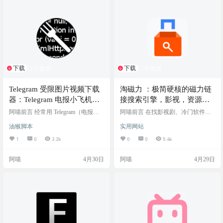
下载
下载
1个资源
1个资源
Telegram 受限图片视频下载
淘磁力 ：极简硬核的磁力链
器：Telegram 电报小飞机媒
接搜索引擎，影视，资源一
体下载器 / 图片视频下载器
应俱全
阿喵前言 经常用 Telegram（电报）
阿喵前言 在找影视剧、冷门软件或
的小伙伴肯定遇到过这种情况：在
学习资料时，网盘分享经常遇到“链
油猴脚本
实用网站
某个私密频道或者群组里，看到一
接已失效”的尴尬，这时候磁力链接
张超级搞笑的梗图或者一段很有用
（Magnet）依然是老司机和硬核玩
1
0
3.2k
0
0
5.4k
的教学视频，正想右键保存，却发
家获取资源的最终底牌。 “淘磁力（t
现群主开启了“禁止保存内容”（Restr
aocili）”在磁力搜索圈子里一直是个
阿喵
4月30日
阿喵
4月29日
ict saving content）的防搬运设置。这
熟悉的名字 网站介绍 淘磁力 是一个
时候不仅不能下载，连转发都会被
基于 DHT（分布式哈希表）网络的
限制，真的是让人心痒难耐。 如果
磁力链接搜索引擎。它本身不存储
你不想去折腾那些需要配置 API 的
任何版权文件或实体资源，而是作
复杂命令行下载工具，今天阿喵给
为一个“网络爬虫”，24小时不间断地
你推荐一个极简的…
抓取和索引全网的 BT 种…