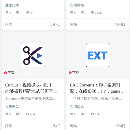
Plus，感谢美国大兵！！！
人身份验证助手：白嫖一年 GPT Plu
平台内容的第三方搜索与发现网
油猴脚本
实用网站
s，感谢美国大兵！！！ 重要：千万
站，主要允许用户搜索推文、链接
注意邮箱别填错了，调试发现邮箱
和用户，并通过热门用户列表展示
0
1
5k
0
0
22.8k
填错，无法重新填表，冷却期很
受欢迎账号的信息，帮助用户实时
长！！！ 还有一个办法哈，就是闲
发现游戏、动漫等优质内容。 网站
阿喵
1月7日
阿喵
1月4日
鱼搞一个美国大兵认证。花点小钱
截图 网站链接
办大事 脚本截图 ✨ 功能特点 🎯 She
erID 自动填表 自动填写军人身份验
证表单（Status、Branch、姓名、生
日、退役日期、邮箱） 智能下拉框
选择，模拟真…
下载
下载
1个资源
1个资源
CutCut：视频抓取小助手，
EXT Torrents：种子搜索引
能够极其精确地从任何平台
擎，在线影视，TV，game，
下载和剪辑视频
软件，电子书等种子获取网
Antigravity手搓版本视频下载器cutcut
一个种子搜索网站，收录了影视，
完全体来了！支持从各大视频平台
站，资源很全
电视，音乐，游戏，软件，书籍，
实用网站
实用网站
下载视频，国内微博抖音小红书bilib
动漫等，资源很全。 需要注意：ext
ili等，国外推特X，YouTube都可轻
网站广告很多，还拦不住，所以请
0
1
6.9k
0
0
5.8k
松搞定，黏贴链接，即可获取下载
不要在公众场合打开此网站 网站截
信息，并直接下载，还可以截取编
图 网站地址
阿喵
1月4日
阿喵
1月4日
辑要下载视频的片段和时长 目前>50