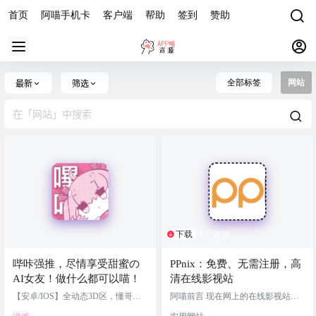
首页
阿喵手机卡
客户端
帮助
签到
赞助
全部标签
网站
最新
筛选
下载
1个资源
哔咔强推，尽情享受甜蜜の
PPnix：免费、无需注册，高
AI女友！做什么都可以喵！
清在线影视站
【安卓/IOS】全动态3D区，懂哥哥
阿喵前言 现在网上的在线影视站虽
喜欢~
然多，但阿喵发现绝大多数都做得