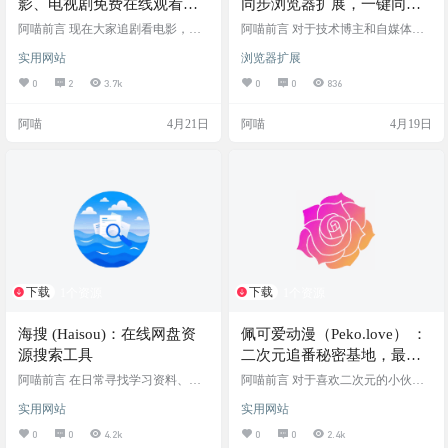
影、电视剧免费在线观看聚
同步浏览器扩展，一键同步
合平台
到多个博客平台
阿喵前言 现在大家追剧看电影，最
阿喵前言 对于技术博主和自媒体创
大的痛点就是“平台壁垒”和“VIP 套
作者来说，写完一篇文章后，往往
实用网站
浏览器扩展
娃”。想看一部新出的热门剧，往往
需要手动复制粘贴到掘金、CSDN、
要单独下载一个 App，开通了会员不
知乎、微信公众号等多个平台。不
0
2
3.7k
0
0
836
说，甚至还要额外花钱点播。对于
同平台的编辑器格式各异，不仅需
只是想在周末放松一下、偶尔刷刷
要重新排版，还经常遇到图片需要
阿喵
4月21日
阿喵
4月19日
剧的小伙伴来说，这笔开销实在是
重新上传、公式乱码等问题，过程
不太划算。 如果你不想被各种视频
十分耗时。 SyncCaster 是一款专门
平台的会员规则反复收割，今天阿
为了解决多平台发布繁琐流程而开
喵在给大家分享一个在线观影宝藏
发的 Chrome 浏览器扩展。它主打
站点——麦田影院。它主打一个资
“一次编辑，处处发布”，让创作者能
源聚合与完全免费，让你打开浏览
将精力更多地集中在内容输出上，
器就能畅享全网的高清…
而不是被…
下载
下载
1个资源
1个资源
海搜 (Haisou)：在线网盘资
佩可爱动漫（Peko.love） ：
源搜索工具
二次元追番秘密基地，最新
热门日漫高清免费看
阿喵前言 在日常寻找学习资料、软
阿喵前言 对于喜欢二次元的小伙伴
件工具或影视内容时，我们经常会
来说，现在的追番环境其实挺让人
实用网站
实用网站
遇到网盘链接失效或搜索体验不佳
头疼的。正版平台不仅需要开通大
（例如充斥弹窗广告）的问题。海
会员，还经常遇到让人抓狂的“暗
0
0
4.2k
0
0
2.4k
搜 (haisou.cc) 是一个界面简洁、收录
牧”、“删减”或者“先审后播”的尴尬