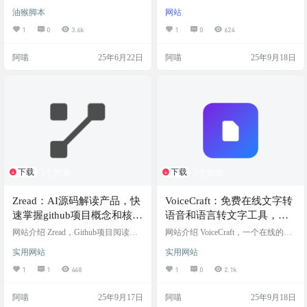
配纠正|高音质试听
辅助脚本，在网易云音乐网页端
等多场景应用
我们的 AI 提示生成器将您的简单想
油猴脚本
网站
「我的主页」即可使用全部功能 无
法转化为任何 AI 模型的丰富、详细
需文件云盘快传歌曲(含周杰伦)、歌
且强大的提示。 Free Prompt Generat
1
0
3.6k
1
0
624
曲下载&转存云盘(可批量)、云盘匹
or，免费AI提示生成器，可以将你的
配纠正、高音质试听、完整歌单列
简单想法一键转化为专业高效的 AI
阿喵
25年6月22日
阿喵
25年9月18日
表、评论区显示IP属地、使用指定的
指令，自动补充细节、设定角色、
IP地址发送评论、歌单歌曲排序(时
明确格式、添加约束条件，生成结
间、红心数、评论数)、专辑页加载
构完整的提示词。它支持 写作、编
Disc信息、限免VIP歌曲下载上传、
程、市场营销、图像创作 等多场景
云盘音质提升、本地文件上传云
应用，让你轻松获得专家级提问能
盘、云盘导入导出。 请确保浏览器
力 网站截图 …
已经安…
下载
下载
1个资源
1个资源
Zread：AI源码解读产品，快
VoiceCraft：免费在线文字转
速掌握github项目概念和核心
语音和语言转文字工具，支
功能，开发得力助手
持直接下载mp3音频文件
网站介绍 Zread，Github项目阅读解
网站介绍 VoiceCraft，一个在线的文
析神器，把想要了解的Github链接粘
字转语音和语言转文字工具，支持2
实用网站
实用网站
贴进去，会自动翻译成中文，生成
0+语音角色声音选择，也可调节语
中文文档，且支持AI对话、也可对
速和音调高低，还可以选择语音角
1
1
468
1
0
2.1k
文档进行提问。 一个专为开发者设
色态度语气。 在线打开即用，支持
计的AI源码解读产品，用结构化的
中文、英文、韩语、日语等多种语
阿喵
25年9月17日
阿喵
25年9月18日
代码分析和深度知识萃取，一键生
言，完全免费，没有广告。 网站截