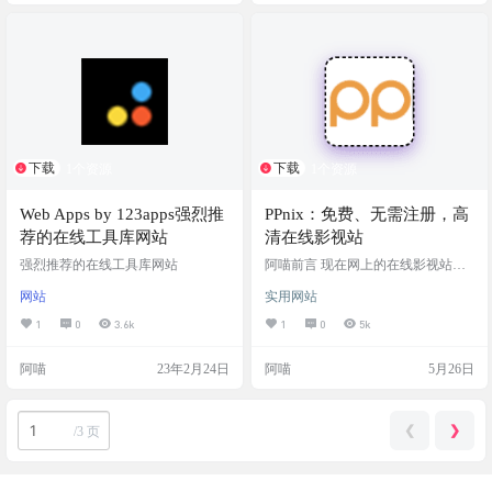
成清晰易懂的仓库 Guide，帮助开发
图 特色 20+种语音选项 ⚡闪电般快
者快速掌握优秀项目的核心知识和
速 🆓完全免费 📱支持下载 网站链接
方法论。Zread能快速生成 API 文档
和用户手册，梳理复杂代码，提供
深度研究功能，支持多仓…
下载
下载
1个资源
1个资源
Web Apps by 123apps强烈推
PPnix：免费、无需注册，高
荐的在线工具库网站
清在线影视站
强烈推荐的在线工具库网站
阿喵前言 现在网上的在线影视站虽
然多，但阿喵发现绝大多数都做得
网站
实用网站
过于臃肿。一打开网页，满屏都是
花里胡哨的弹窗广告，动漫、综
1
0
3.6k
1
0
5k
艺、纪录片、小视频什么都想往里
塞，对于只想安安静静追个剧、看
阿喵
23年2月24日
阿喵
5月26日
部电影的人来说，体验真的很糟
糕。 如果你跟阿喵一样，也是个追
求高质感、纯粹观影体验的屏幕一
族，那今天推荐的这个影视站绝对
❮
❯
/
3 页
能一秒击中你的审美。它就是 PPni
x，一个把“极简主义”和“纯粹观影”
发挥到极致的宝藏影视中转站。…