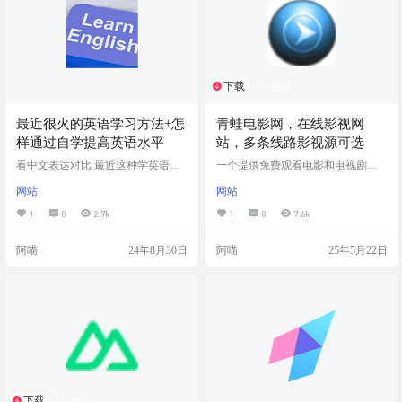
他人使用本站测压功能。若有违反
本站使用条例，本站不承担任何责
任…
下载
1个资源
最近很火的英语学习方法+怎
青蛙电影网，在线影视网
样通过自学提高英语水平
站，多条线路影视源可选
看中文表达对比 最近这种学英语的
一个提供免费观看电影和电视剧的
方法好像还挺火的 就是youtube找一
网站，电视剧内容包括美剧、韩
网站
网站
个vlog 然后可以提取一下中文 再看
剧、日剧和泰剧。点开具体的影视
着中文用英文重新表达一遍 对比一
后，可以直接在线播放。同时视频
1
0
2.7k
1
0
7.6k
下原文，看看差在哪里了 很容易当
下方会有多条影视源线路可供选
做语料输入 有时候开不了口，不是
择。网站影视打开很快 网站截图 网
阿喵
24年8月30日
阿喵
25年5月22日
让他知道，而是没语料 原文链接：h
站网址 https://qingwa.org
ttps://x.com/Yangyixxxx/status/1843130
955059642722 自学经验分享 最近不
少朋友表达了学习英语的强烈欲
望，出于留…
下载
1个资源