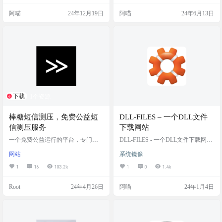
贴心的是，它还有个智能搜索系
强大的工具，它不仅可以用于娱乐
阿喵
24年12月19日
阿喵
24年6月13日
统，让你能轻松找到你想听的内
和创意项目，还可以在教育、培训
容。而且，它还有一键订阅功能，
和其他专业领域发挥作用。 项目简
让你不会错过任何一个喜欢的节目
介 Animate Anyone 是一个基于深度
的最新更新。更厉害的是，它还有
学习的图像到视频合成项目，旨在
个个性化订阅功能，虽然还在开发
实现一致且可控的角色动画生成。
中，但将来会让你的订阅列表根据
主要功能包括人脸…
你的收听习惯自动学习和进化。如
果你…
下载
1个资源
棒糖短信测压，免费公益短
DLL-FILES – 一个DLL文件
信测压服务
下载网站
一个免费公益运行的平台，专门提
DLL-FILES - 一个DLL文件下载网站
供短信测压服务。用户可以输入对
每个人都遇到过“无法找到****.dll文
网站
系统镜像
方手机号后进行测压，并可选择不
件...”的消息弹窗。 各位，这个问题
同模式进行测压。在测压过程中，
终于可以解决了！ 在这里你可以找
1
16
103.2k
1
0
1.4k
不要关闭网页。 本站仅供个人测试
到电脑上最常丢失或损坏的文件。
手机性能使用,严禁商业非法用途!否
自由下载，无任何费用！ 网站截图
Root
24年4月26日
阿喵
24年1月4日
则后果自负。 本站不提供任何收费
网站链接 https://cn.dll-files.com/
或盈利项目，完全免费公益运行。
严禁任何人任何组织以任何形式分
享、引用或挂载本站。严禁恶意使
用，严禁在他人未同意的情况下对