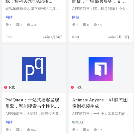
载，解析去水印API接口
面板，一键部署服务，支持
Docker容器化部署，简单易
短视频解析去水印下载网站工具，
APP喵前言：嘿，我是阿喵！今天给
解析接口、去水印、在线提取视
用，功能全面，包括免费SSL
大家推荐一个超好用的开源工具
网站
网站
频，免费在线去水印网站服务。可
——Easypanel。这是一个开源的服
证书、一键应用部署、零停
以解析99%以上的视频。 将从APP
务器控制面板，支持一键部署服
1
0
4.3k
1
0
622
机部署等
分享的短网址粘贴到输入框，一键
务，非常适合开发者和系统管理
解析下载，简单快捷提取网页的视
员。它简单易用，功能强大，可以
Root
24年3月24日
Root
24年12月10日
频。支持绝大多数平台，使用简
轻松管理应用、数据库和SSL证书。
单。 网站截图 网站地址
如果你正在寻找一个类似Vercel的开
源替代方案，Easypanel绝对值得一
试！ 面板简介 Easypanel是一款开源
的服务器控制面板，提供一键部署
服务，支持Docker容器…
下载
下载
1个资源
1个资源
PodQuest：一站式播客发现
Animate Anyone：AI 静态图
引擎，智能搜索与个性化体
像到视频生成
验，支持英文播客标题汉
APP喵前言：大家好，阿喵今天要给
APP喵前言：一个令人印象深刻的 A
化，方便中文用户快速发现
你们介绍一个特别棒的播客平台
I 项目，专注于将静态图像转换成动
网站
智能AI
——PodQuest。这个网站能帮你发
态视频。Animate Anyone 项目为那些
感兴趣的内容
现、订阅和收听全世界最好的播客
对 AI 图像和视频生成感兴趣的开发
1
0
814
1
0
1.7k
节目，全部都在一个地方搞定。最
者、研究人员和爱好者提供了一个