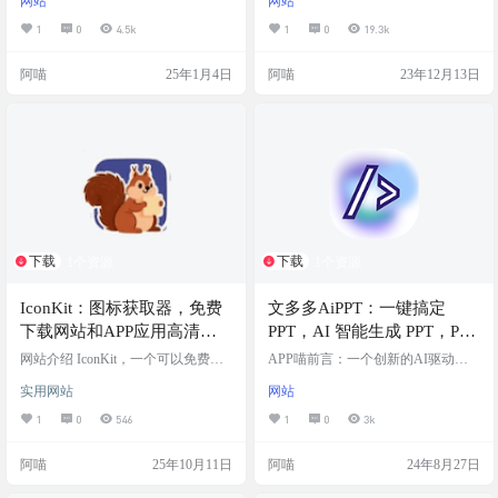
网站
网站
代表4o-mini账号，4o-mini账号每三
载。提供了多个网盘下载。。有广
小时可以使用10次4o模型。 阿喵我
告。小站没有充值.也没有售卖会员
1
0
4.5k
1
0
19.3k
测试了下，体验可以，速度也行，
及VIP账号.更没有购买,打赏,捐赠等
没有广告。 网站截图 注意事项 如遇
相关行为。 感谢群友：QS QH的分
阿喵
25年1月4日
阿喵
23年12月13日
繁忙，请选择其他账号或稍后再
享 网站截图 网站链接 https://www.ga
试。 网站链接 https://gege.chat/list
mer520.com
下载
下载
1个资源
1个资源
IconKit：图标获取器，免费
文多多AiPPT：一键搞定
下载网站和APP应用高清图
PPT，AI 智能生成 PPT，PPT
标
解析为 JSON，JSON 反渲染
网站介绍 IconKit，一个可以免费获
APP喵前言：一个创新的AI驱动平
取任何网站和APP应用的高清图标的
为 PPT
台，它简化了PPT的创建过程，支持
实用网站
网站
工具。可用于写报告、设计等，输
PPT与JSON格式的互转，并提供在
入网页链接可直接下载网站图标。
线编辑和模板功能。这个生成效果
1
0
546
1
0
3k
支持 iOS、Android、Web 应用图
超级好，阿喵强烈推荐试试 网站简
标，支持批量下载。完全免费，高
介 文多多-AI智能生成PPT是一个集
阿喵
25年10月11日
阿喵
24年8月27日
清无水印。 网站截图 网站链接
成了人工智能技术的在线平台，它
能够根据用户的大纲或意图快速生