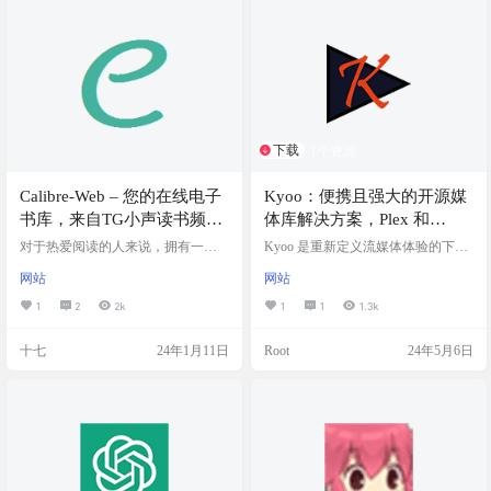
成演示文稿，同时支持PPT与JSON
格式的互转，提供在线编辑和模板
功能。用户可以通过官网体验AI生
成的便捷，并通过GitHub获取项目
源…
下载
1个资源
Calibre-Web – 您的在线电子
Kyoo：便携且强大的开源媒
书库，来自TG小声读书频
体库解决方案，Plex 和
道，低调使用
Jellyfin 的强大替代品
对于热爱阅读的人来说，拥有一个
Kyoo 是重新定义流媒体体验的下一
方便访问的电子书库是一个巨大的
代开源媒体浏览器，是 Plex 和 Jellyfi
网站
网站
福音。 TG小声读书频道搭建了一个
n 的强大替代品。一个开源媒体库管
阅读书库网站Calibre-Web ，每周一
理系统，可以组织和管理各类的媒
1
2
2k
1
1
1.3k
书，分享一些好的书籍供大家阅
体文件，如电影、电视剧、音乐
读，务必低调使用。 网站截图 网站
等。 支持动态转码、自动观看历
十七
24年1月11日
Root
24年5月6日
特色 提供在线阅读 支持电子书下载
史、智能元数据检索、跨平台访
网站链接 https://read.mastergo.life/
问、强大的搜索、快速擦洗支持、
下载和离线支持、增强的字幕支
持、OIDC 和擦洗支持，提供安卓A
PP。 软件截图 项目地址 演示站：htt
ps://kyoo.zori…