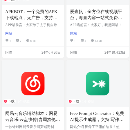
APKBOT：一个免费的APK
爱壹帆：全方位在线视频平
下载站点，无广告，支持中
台，海量内容一站式免费观
文
看，包括最新的电影、电视
APP喵前言：大家除了去手机自带应
APP喵前言：大家好，我是阿喵！今
用商店，一般都是在哪下载安卓app
剧、综艺和动漫
天想跟大家聊聊爱壹帆这个在线视
网站
网站
呢？酷安？还是有自己的秘密小
频平台。这里不仅有最新的电影、
站。之前apkpure是体验很好的apk下
电视剧、综艺和动漫，还有丰富的
1
2
5.9k
1
2
41.9k
载网站，但是后来我们访问不了了
视频社区，让你随时随地都能找到
今天阿喵给大家再分享一个提供在
喜欢的内容，特别适合喜欢追剧的
阿喵
24年6月20日
阿喵
24年10月23日
线 APK 下载服务的网站，用来下载
小伙伴们哦！当然，这种好网站，
来自谷歌应用商店的APP。类似于是
是境外的…要看高清需要开会员，
一个无广告版 apkpure，设计简洁，
不知道为啥大家都在推荐这个网
下载速度快 网站简介 APKBot 是一
站。 不建议付费，毕竟这种网站随
个提供在线 APK 下载服务的网站，
时跑路。 网站简介 爱壹帆是一个集
它允许用户下载…
分发、上传和社区于一体的在线视
频平台，用户可以免费观看丰富的
内…
下载
下载
1个资源
1个资源
网易云音乐辅助脚本：网易
Free Prompt Generator：免费
云音乐:云盘快传(含周杰伦)|
AI提示生成器，支持 写作、
歌曲下载&转存云盘|云盘匹
编程、市场营销、图像创作
一款针对网易云音乐网页端定制的
网站介绍 厌倦了平庸的结果？使用