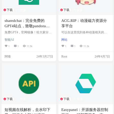
下载
下载
1个资源
1个资源
sharedchat：完全免费的
ACG.RIP：动漫磁力资源分
GPT4站点，致敬pandora！
享平台
支持自行部署
免费GPT4，官网镜像！给大家分享
可以在这里找到各种动漫相关的资
一个完全免费的GPT4站点，gpts也
源，提供了包括合集在内的多种资
智能AI
网站
可以用致敬pandora！潘多拉秦始皇
源。 一个挺老的网站了，资源非常
的项目已经无法使用了，之前阿喵
多，需要自备网络环境。与动漫花
1
1
11.5k
1
1
11.2k
就分享过 一鲸落，万物生，网友Ra
园类似，并且有合集板块，但不稳
wChat又建立了chatgpt共享网站页
定，网站可能一段时间内无法访
阿喵
24年3月27日
Root
24年4月7日
面。本页面中包含一些免费的共享C
问，支持磁力下载。 网站截图 网站
hatGPT账号 所有的内容都基于RawC
地址 https://acg.rip/
hat Shout Out To Pandora，一个利用
反向代理使用ChatGPT官网的通用解
决方案。如果你…
下载
下载
1个资源
1个资源
短视频在线解析，去水印下
Easypanel：开源服务器控制