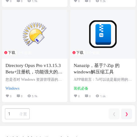
0
0
1.9k
0
0
9.2k
成大量常见硬件检测、评分工具，
一键下载、方便使用。专业 · 专注于
收集各种硬件检测、评分、测试工
具，常见工具均有收集。纯净 · 无任
何捆绑强制安装行为，不写入注册
表，没有任何敏感目录及文件操
作，无任何诱导、孔吓、欺乍等操
作。绿色 · 提供7z压缩包，无需安
装、注册等复杂操作…
下载
下载
2个资源
1个资源
Directory Opus Pro v13.15.3
Nanazip，基于7-Zip 的
Beta+注册机，功能强大的文
windows解压缩工具
件管理工具，可替代
您是否对 Windows 资源管理器的限
APP喵前言：7z可以说是最好用的wi
Windows 资源管理器，2025
制感到沮丧？Directory Opus 是 Expl
ndows解压锁软件之一了，免费开
Windows
装机必备
orer 的完全替代品，其功能比当今任
源，只是简陋的外观让很多人止
最新版
何其他文件管理器都要多得多。 软
步。今天阿喵就给大家分享一个基
0
0
5.9k
0
0
1.6k
件介绍 Directory Opus拥有和Window
于7z开发的现代化UI的解压缩工具-
s资源管理器类似的界面，支持：复
NanaZip 软件介绍 Nanazip，基于7-Zi
制、移动、删除、更名、查找、搜
p 的windows解压缩工具，开源免
❮
❯
索、浏览、压缩、解压缩、分割、
费，与 Windows11 能够很好的兼
/
2 页
合并、直接发送邮件、压缩后发送
容。 不仅保留了 7-Zip 的诸多优点，
邮件、打印、创建快捷方式等常用
还具备简洁和现代感的UI界面，支
文件操作功能，管理文件更加轻
持ZSTD格式。简洁好用，完…
松…