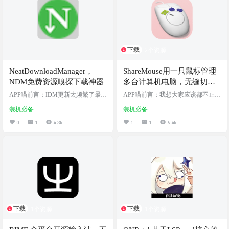
earby devices。Free, open source, cross
-platform. 软件截图 软件下…
下载
2个资源
NeatDownloadManager，
ShareMouse用一只鼠标管理
NDM免费资源嗅探下载神器
多台计算机电脑，无缝切换
控制鼠标
APP喵前言：IDM更新太频繁了最
APP喵前言：我想大家应该都不止一
近，阿喵我都更新烦了，也不知道
台电脑吧😄，像阿喵这样写程序
装机必备
装机必备
是恶心正版玩家还是恶心盗版玩
的，家里有台式机，上班用mac笔记
家，反正最后都得跟着频繁更新，
本电脑。经常需要两台电脑间切换
0
1
4.3k
1
1
6.4k
今天给大家分享一款新的下载利
操作。如果你有两台或者更多电脑
器：NDM，支持:Win/Mac 不过阿喵
你也应该会有这样的需求-想用一个
我在Mac电脑上测试，体验一般，群
鼠标控制多个电脑或者显示器，而
友都反馈，在windows上体验很好 软
不想准备两个鼠标。那有没有软件
件介绍 NDM是一款多线程下载利
可以用一个鼠标控制多个电脑呢？
器，支持HTTP、HTTPS、FTP等多
答案是有！今天阿喵给大家分享这
种下载协议，有时候它的表现甚至
个软件叫sharemouse，免费版本可以
能让IDM都自愧不如，最妙的是，
控制多个显示器，复杂功能的则需
…
要购买专业版。 软件…
下载
下载
1个资源
1个资源