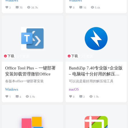
Windows
Windows
包括 RAR、ZIP、CAB、ARJ、LZ
H、ACE、TAR、GZip、UUE、IS
3
70
38.7k
0
10
5.6k
O、BZIP2、Z 和 7-Zip。它允许您舒
适、快速地创建、组织和管理档
案。WinRAR无疑是当今数据压缩和
解压缩领域的领先软件。该软件采
用先进的算法，允许用户将一系列
不同格式的文件压缩为一个文件，
以便于在互联网上共享。 ESET安全
研究院与202…
下载
下载
1个资源
3个资源
Office Tool Plus – 一键部署
BandiZip 7.40专业版+企业版
安装卸载管理微软Office
– 电脑端十分好用的解压缩
工具，多核心压缩，快速拖
各版本office一键部署安装
可以说是最好用的解压缩工具
放，高速压缩
Windows
macOS
1
4
5.9k
0
3
1.7k