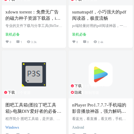
xdown torrent：免费无广告
sumatrapdf，小巧强大的pdf
的磁力种子资源下载器，idm
阅读器，极度流畅
/ BitTorrent 的合成体
专业的文件下载与分享工具(BitTorre
pc端轻量好用的pdf阅读神器，一款
nt/HTTP/FTP)
小巧强大的pdf阅读器，体验超级好
装机必备
装机必备
0
1
3.3k
0
0
2.4k
下载
1个资源
下载
隐藏
1个资源
限制等级
图吧工具箱(图拉丁吧工具
nPlayer Pro1.7.7.7-手机端的
箱)-电脑DIY爱好者的必备工
影音播放神器，强力解码播
具合集
放器，杜比音效解析，支持
程序简介 图吧工具箱，是开源、免
看蓝光，看直播，看文档，手机端
费、绿色、纯净的硬件检测工具合
安卓16
通吃
Windows
Android
集，专为所有计算机硬件极客、DIY
爱好者、各路大神及小白制作。集