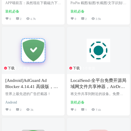
APP喵前言：虽然现在下载磁力下载
PixPin 截图/贴图/长截图/文字识别/标
种子的需求变少了，但是日常还是
注，功能强大使用简单的截图/贴图
装机必备
装机必备
会有下载BT或磁力的需求，大家都
工具，帮助你提高效率。现在已经
用的啥软件去下载呢？除了迅雷，
跻身windows端最好用的免费截图软
0
2
6.7k
0
2
3.5k
还有那个好的磁力下载器呢？之前
件了！ PixPin是PearOCR 作者写的
分享过motrix，但是motrix很长时间
一个截图工具，把长截图、截gif、
不更新，于是乎，有大佬在motrix的
贴图等功能集合在了一起，操作上
基础上开发了全新的全能的下载工
还算简单，例如截长图的操作是先
具imFile ，今天阿喵就分享介绍下im
启动截图，框选出截图范围，点击
File 软件介绍 imFile 是一款全能的下
长截图按钮，会出现另一个截图界
载工具，支持多种下载协议，包括
面，在这个截图界面再点击一次长
HTTP、…
截图按钮，会看到截图范围…
下载
下载
2个资源
1个资源
[Android]AdGuard Ad
LocalSend-全平台免费开源局
Blocker 4.14.41 高级版，最
域网文件共享神器，AirDrop
好用的广告拦截器
的开源跨平台替代品
世界上最先进的广告拦截器！
将文件共享到附近的设备。免费、
开源、跨平台。此应用程序允许您
Android
装机必备
通过本地LAN网络发送文件和消
息。无需互联网，无需外部服务
0
2
3k
0
1
7.6k
器。 localsend可以说是最好用的跨平
台局域网文件共享工具了。阿喵我
测试过各种局域网共享软件，最后
还是选择使用localsend Share files to n