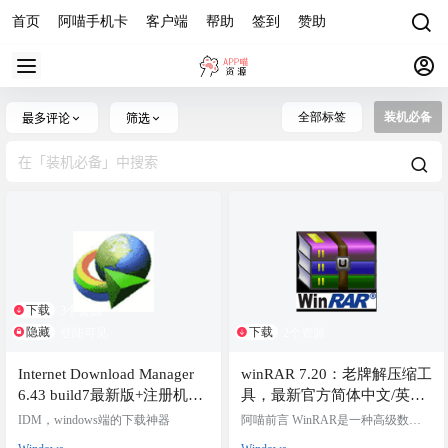
首页
阿喵手机卡
客户端
帮助
签到
赞助
全部标签
装机必备
最多评论
筛选
下载
3个资源
隐藏
下载
登陆可见
2个资源
Internet Download Manager
winRAR 7.20：老牌解压缩工
6.43 build7最新版+注册机，
具，最新官方简体中文/英文
IDM 2026年最新版
版本+WinRAR7.20-Final-x64
IDM，windows端的下载神器
阿喵前言 WinRAR是一种高级数据
烈火汉化版
解压缩实用程序，支持多种格式，