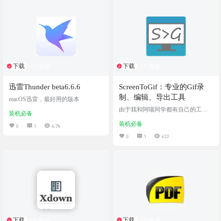
成，完全免费使用，并且无广告，
体积仅有12M！但是功能却逆天的强
大，实乃居家旅行，办公学习必备
利器！这个神器，阿喵大佬前些年
就在知乎和其他地方分享过，不知
道还有没有人没安装使用呢，效…
下载
下载
1个资源
1个资源
迅雷Thunder beta6.6.6
ScreenToGif：专业的Gif录
制、编辑、导出工具
macOS迅雷，最好用的版本
由于我和阿喵同学都有自己的工作
装机必备
要做，所以没有那么多的时间每天
装机必备
很用心地写好每一篇文章，经过昨
0
1
4.7k
天线下面基之后，计划了几个月的
0
1
623
大事终于，从今天开始实施
了！！！ 我们会分别负责写安卓和I
OS部分的推文，争取保持日更的频
率，这样可以更用心地写好每一篇
文章，也不至于因为做公众号将自
己所有生活地时间都挤满（Work Lif
e Balance！） 今天是小黑给大家分
享地第一篇文章，说实在很久没写
软推文了，本来找了…
下载
下载
1个资源
2个资源