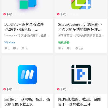
下载
下载
2个资源
1个资源
BandiView 图片查看软件
ScreenCapture：开源免费小
v7.26专业绿色版，
巧强大的多功能截图标注工
Honeyview 的更新替代
具
Honeyview可以说很好用了，免费，
APP喵前言：开源免费的多功能屏幕
但是不在更新了，后续又推出了Ban
捕捉程序。跨屏幕截图、高分屏支
Windows
装机必备
diView(收费) 软件介绍 BandiView 是
持、窗口区域高亮。windows上的截
Honeyview 的后续图像查看器，它继
图软件又添加一员 软件简介 ScreenC
0
2
1k
0
2
5.6k
承了其前身的所有酷炫功能，并得
apture 是一款开源且免费的多功能截
到了进一步的改进。 BandiView 相较
图工具，支持多屏幕截图、窗口区
于Windows 自带的图片查看器，在
域高亮、颜色取样、以及丰富的绘
多个方面进行了升级和拓展。它不
图功能，如绘制圆形、箭头和添加
仅支持常见的图片格式，如 JPG、P
文本等。它具备撤销和重做操作、
NG，还支持新兴的 HEIC、WebP、
截图区域桌面钉住、多语言支持、
AVIF…
自定义保存路径等便捷特性。以其
轻量级单一可执行文件（3.8M）、
快…
下载
下载
1个资源
1个资源
imFile：一款顺畅、高速、强
PixPin长截图、截gif、贴图
大的全能下载工具
集于一身的截图工具