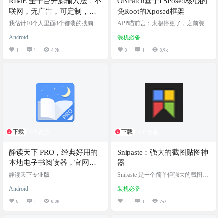
RIME 全平台开源输入法，不
ONPatch基于LSPosed核心的
联网，无广告，可定制，中
免Root的Xposed框架
州韻輸入法引擎：小狼毫/鼠
我估计10个人里面8个都装的搜狗输
APP喵前言：太极停更了，之前装了
须管
入法吧，阿喵我也一直使用搜狗，
太极的还能用，但是新装的就没办
Android
装机必备
因为皮肤+丰富的词库，让我输入感
法更新服务了，那咋整呢，其实可
觉很顺手，但是一直知道搜狗流
替代免Root的Xposed框架软件还是
1
1
4.9k
0
1
8.9k
氓，且不说后台上传个人信息数据
有不少呢，今天阿喵就分享一个，
与否。那时不时的弹窗广告，就挺
不用挂在后台的免Root的Xposed框
让人烦的。之前也在网站分享过取
架APP：ONPatch 软件介绍 ONPatch
出广告的绿色版本，不过时不时的
是一款免费的魔改于OPatch的基于L
弹窗提示，最后还是选择了官方版
SPosed核心的免Root的Xposed框
本。在弹窗后勾上不再提醒，就在
架。利用他可以免root装一些xposed
也没谈过广告，所以也就没放心
模块插件，实现签名注入…
上。 直到今早，我点开任务栏看到
一个奇怪的东西。"天猫…
下载
下载
1个资源
1个资源
静读天下 PRO，经典好用的
Snipaste：强大的截图贴图神
本地电子书阅读器，官网下
器
载+最新专业版下载
静读天下专业版
Snipaste 是一个简单但强大的截图工
具，也可以让你将截图贴回到屏幕
Android
装机必备
上！下载并打开 Snipaste，按下 F1
来开始截图，再按 F3，截图就在桌
0
1
8.8k
1
1
947
面置顶显示了。就这么简单！ 这款
软件由国人Levie历时三年开发而