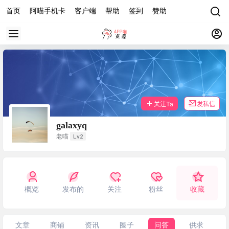
首页
阿喵手机卡
客户端
帮助
签到
赞助
关注Ta
发私信
galaxyq
Lv2
老喵
概览
发布的
关注
粉丝
收藏
文章
商铺
资讯
圈子
问答
供求