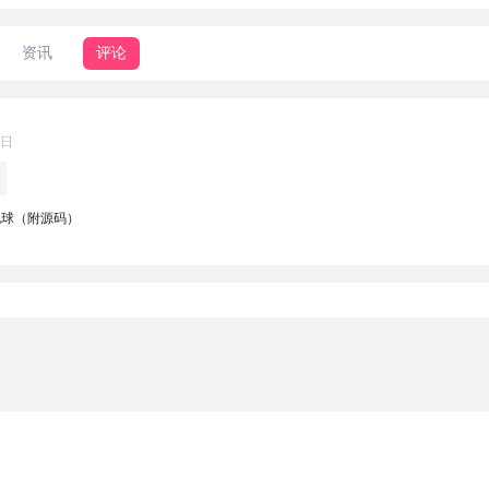
资讯
评论
7日
地球（附源码）