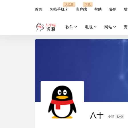
大流量
下载
首页
阿喵手机卡
客户端
帮助
签到
赞
软件
电视
网站
资
八十
Lv0
小喵