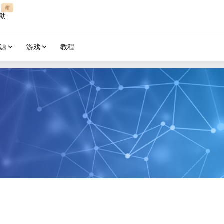
谢
助
源
游戏
教程