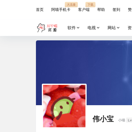
大流量
下载
首页
阿喵手机卡
客户端
帮助
签到
赞
软件
电视
网站
资
伟小宝
Lv
小喵