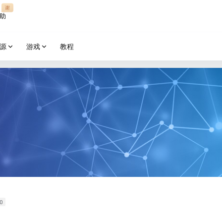
谢
助
源
游戏
教程
0