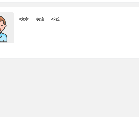
0文章
0关注
2粉丝