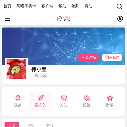
首页
阿喵手机卡
客户端
帮助
签到
赞助
关注Ta
发私信
伟小宝
Lv0
小喵
概览
发布的
关注
粉丝
收藏
文章
资讯
评论