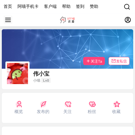
首页
阿喵手机卡
客户端
帮助
签到
赞助
关注Ta
发私信
伟小宝
Lv0
小喵
概览
发布的
关注
粉丝
收藏