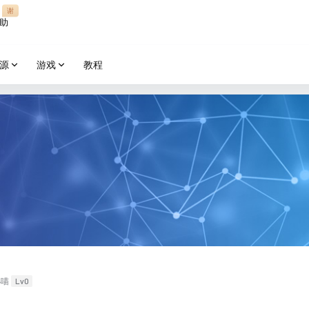
谢
助
源
游戏
教程
Lv0
小喵