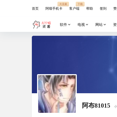
大流量
下载
首页
阿喵手机卡
客户端
帮助
签到
赞
软件
电视
网站
资
阿布81015