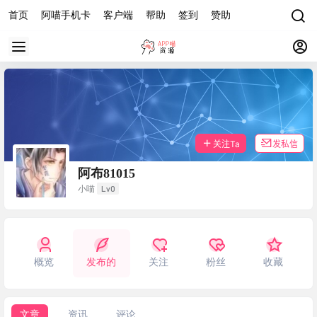
首页
阿喵手机卡
客户端
帮助
签到
赞助
关注Ta
发私信
阿布81015
Lv0
小喵
概览
发布的
关注
粉丝
收藏
文章
资讯
评论