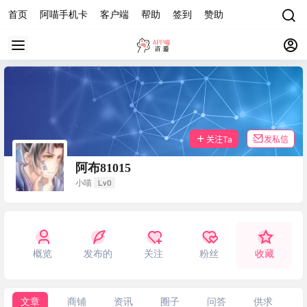
首页
阿喵手机卡
客户端
帮助
签到
赞助
关注Ta
发私信
阿布81015
Lv0
小喵
概览
发布的
关注
粉丝
收藏
文章
商铺
资讯
圈子
问答
供求