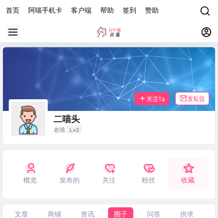
首页
阿喵手机卡
客户端
帮助
签到
赞助
关注Ta
发私信
二喵头
Lv2
老喵
概览
发布的
关注
粉丝
收藏
文章
商铺
资讯
圈子
问答
供求