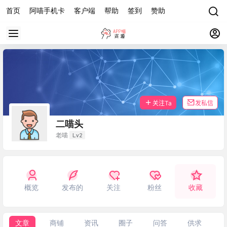
首页
阿喵手机卡
客户端
帮助
签到
赞助
关注Ta
发私信
二喵头
Lv2
老喵
概览
发布的
关注
粉丝
收藏
文章
商铺
资讯
圈子
问答
供求