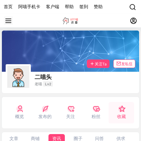
首页
阿喵手机卡
客户端
帮助
签到
赞助
关注Ta
发私信
二喵头
Lv2
老喵
概览
发布的
关注
粉丝
收藏
文章
商铺
资讯
圈子
问答
供求