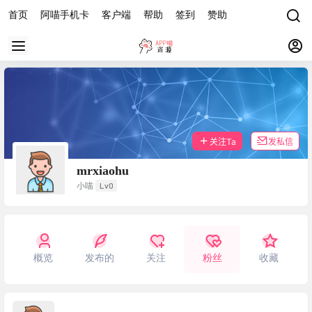
首页
阿喵手机卡
客户端
帮助
签到
赞助
关注Ta
发私信
mrxiaohu
Lv0
小喵
概览
发布的
关注
粉丝
收藏