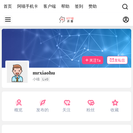
首页
阿喵手机卡
客户端
帮助
签到
赞助
关注Ta
发私信
mrxiaohu
Lv0
小喵
概览
发布的
关注
粉丝
收藏