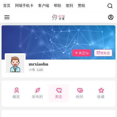
首页
阿喵手机卡
客户端
帮助
签到
赞助
关注Ta
发私信
mrxiaohu
Lv0
小喵
概览
发布的
关注
粉丝
收藏