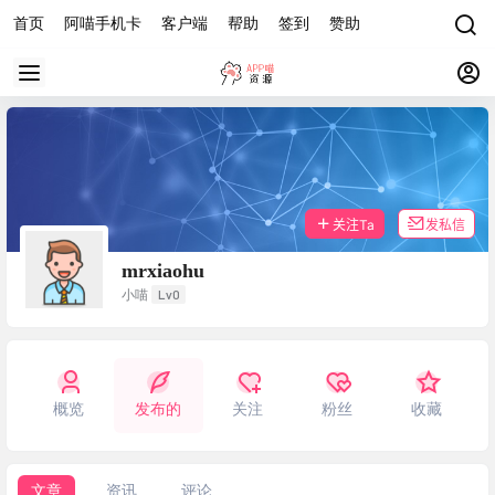
首页
阿喵手机卡
客户端
帮助
签到
赞助
关注Ta
发私信
mrxiaohu
Lv0
小喵
概览
发布的
关注
粉丝
收藏
文章
资讯
评论