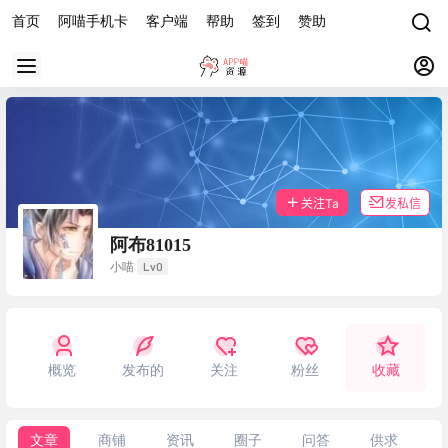
首页
阿喵手机卡
客户端
帮助
签到
赞助
关注Ta
发私信
阿布81015
Lv0
小喵
概览
发布的
关注
粉丝
收藏
文章
商铺
资讯
圈子
问答
供求