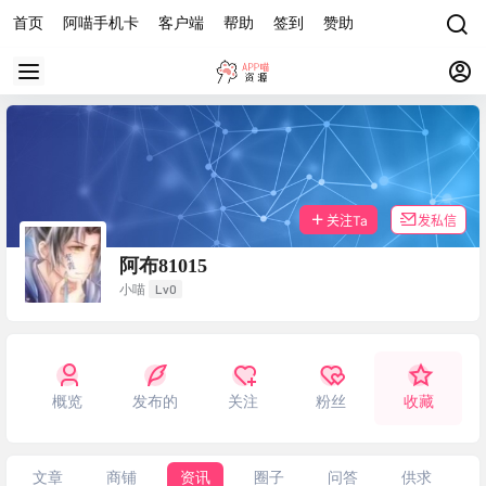
首页
阿喵手机卡
客户端
帮助
签到
赞助
关注Ta
发私信
阿布81015
Lv0
小喵
概览
发布的
关注
粉丝
收藏
文章
商铺
资讯
圈子
问答
供求