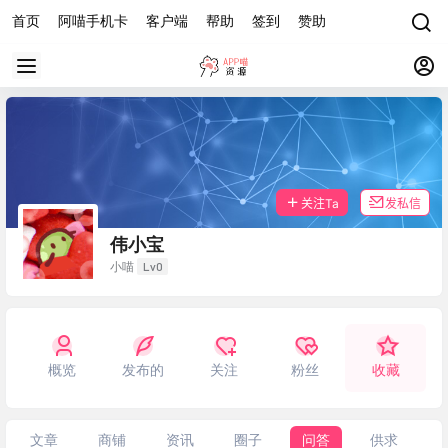
首页
阿喵手机卡
客户端
帮助
签到
赞助
关注Ta
发私信
伟小宝
Lv0
小喵
概览
发布的
关注
粉丝
收藏
文章
商铺
资讯
圈子
问答
供求