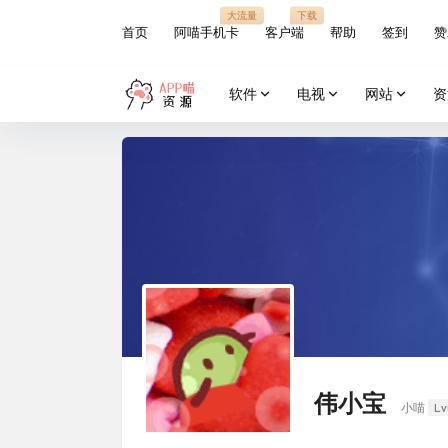
大流量
下载
首页
阿喵手机卡
客户端
帮助
签到
赞
软件
电视
网站
资
伟小宝
Lv
小喵