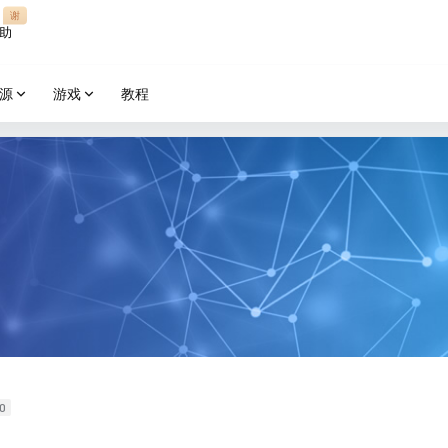
谢
助
源
游戏
教程
0