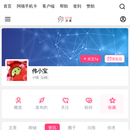
首页
阿喵手机卡
客户端
帮助
签到
赞助
关注Ta
发私信
伟小宝
Lv0
小喵
概览
发布的
关注
粉丝
收藏
文章
商铺
资讯
圈子
问答
供求